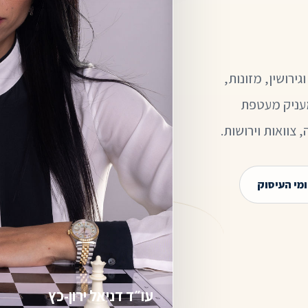
גירושין, מזונות,
מעניק מעטפת
צוואות וירושות.
מי העיסוק
עו״ד דניאל ירון-כץ