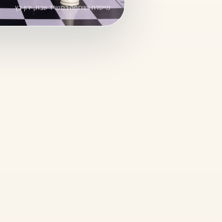
מייסדת ושותפה במשרד שבת, ירון-כץ